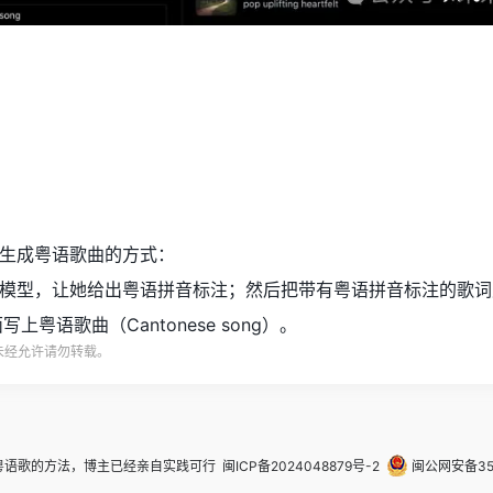
e596978a-75c1-4cc9-a391-cbe9fe76b662
生成粤语歌曲的方式：
模型，让她给出粤语拼音标注；然后把带有粤语拼音标注的歌词贴
c里面写上粤语歌曲（Cantonese song）。
未经允许请勿转载。
乐写粤语歌的方法，博主已经亲自实践可行
闽ICP备2024048879号-2
闽公网安备350