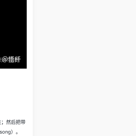
注；然后把带
song）。